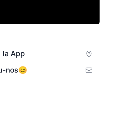
a la App
iu-nos😊