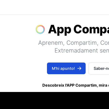
App Compa
Aprenem, Compartim, Co
Extremadament senz
M'hi apunto!
Saber-n
Descobreix l'APP Compartim, mira 