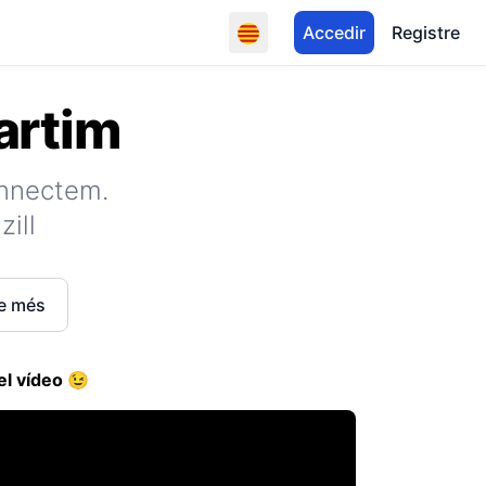
Accedir
Registre
rtim
nnectem.
ill
e més
el vídeo 😉